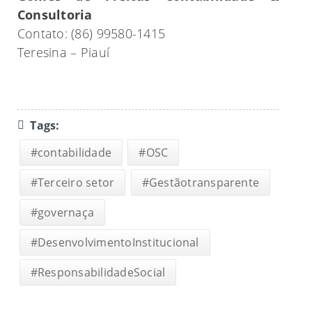
Consultoria
Contato: (86) 99580-1415
Teresina – Piauí
Tags:
#contabilidade
#OSC
#Terceiro setor
#Gestãotransparente
#governaça
#DesenvolvimentoInstitucional
#ResponsabilidadeSocial