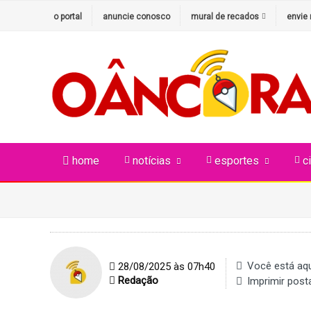
o portal
anuncie conosco
mural de recados
envie 
home
notícias
esportes
c
Você está aqu
28/08/2025 às 07h40
Redação
Imprimir pos