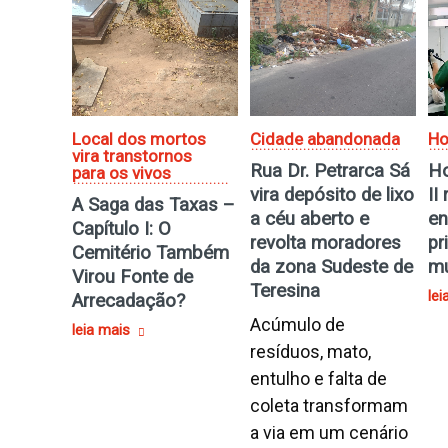
Local dos mortos
Cidade abandonada
Ho
vira transtornos
Rua Dr. Petrarca Sá
Ho
para os vivos
vira depósito de lixo
II
A Saga das Taxas –
a céu aberto e
en
Capítulo I: O
revolta moradores
pr
Cemitério Também
da zona Sudeste de
mu
Virou Fonte de
Teresina
lei
Arrecadação?
Acúmulo de
leia mais
resíduos, mato,
entulho e falta de
coleta transformam
a via em um cenário