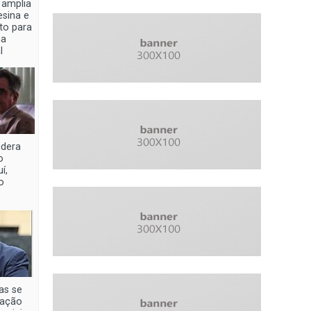
 amplia
sina e
eto para
na
l
idera
o
í,
o
as se
uação