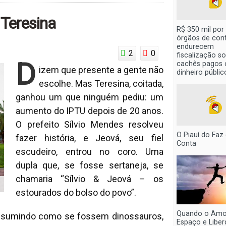
 Teresina
R$ 350 mil por 
órgãos de cont
endurecem
2
0
fiscalização s
D
cachês pagos
izem que presente a gente não
dinheiro públic
escolhe. Mas Teresina, coitada,
ganhou um que ninguém pediu: um
aumento do IPTU depois de 20 anos.
O prefeito Sílvio Mendes resolveu
O Piauí do Faz
fazer história, e Jeová, seu fiel
Conta
escudeiro, entrou no coro. Uma
dupla que, se fosse sertaneja, se
chamaria “Sílvio & Jeová – os
estourados do bolso do povo”.
Quando o Amor
us sumindo como se fossem dinossauros,
Espaço e Liber