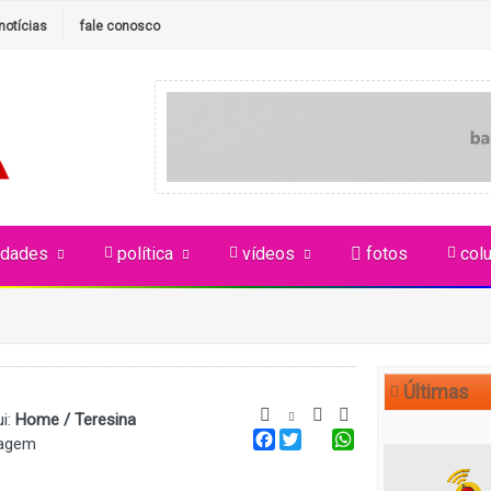
notícias
fale conosco
idades
política
vídeos
fotos
colu
Últimas
i:
Home / Teresina
tagem
Facebook
Twitter
WhatsApp