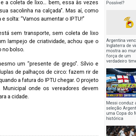
 e a coleta de lixo… bem, essa às vezes
Possível?
ua sacolinha na calçada”. Mas aí, como
 e solta: “Vamos aumentar o IPTU!”
stá sem transporte, sem coleta de lixo
Argentina venc
num lampejo de criatividade, achou que o
Inglaterra de v
 no bolso.
mostra ao mu
força de um
verdadeiro tim
esmo um “presente de grego”. Sílvio e
uplas de palhaços de circo: fazem rir de
r quando a fatura do IPTU chegar. O projeto
a Municipal onde os vereadores devem
ra a cidade.
Messi conduz 
seleção Argen
uma Copa do 
histórica