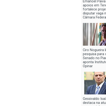
Emanoel Paiva
apoios em Tere
fortalece proj
disputar vaga 
Câmara Federa
Ciro Nogueira l
pesquisa para 
Senado no Piau
aponta Institut
Opinar
Gessivaldo Isaí
destaca na at