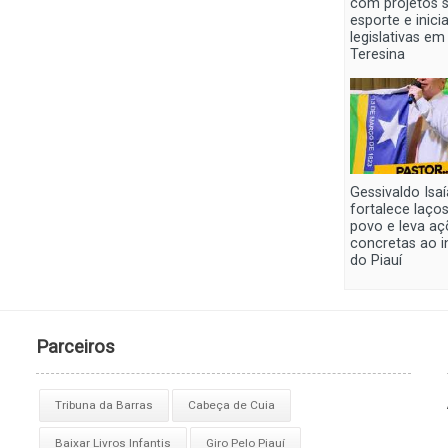
com projetos s
esporte e inici
legislativas em
Teresina
Gessivaldo Isaí
fortalece laço
povo e leva aç
concretas ao in
do Piauí
Parceiros
Tribuna da Barras
Cabeça de Cuia
Baixar Livros Infantis
Giro Pelo Piauí