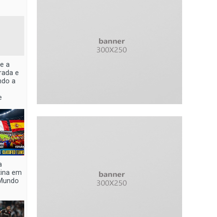
e a
irada e
ndo a
e
a
tina em
Mundo