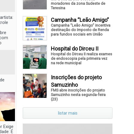
moradores da zona Sudeste de
Teresina
artista:
Campanha “Leão Amigo”
role
Campanha “Leão Amigo” incentiva
destinação do Imposto de Renda
obre
para fundos sociais em União
 com
o
Hospital do Dirceu II
Hospital do Dirceu II realiza exames
de endoscopia pela primeira vez
na rede municipal
Inscrições do projeto
 de
Samuzinho
FMS abre inscrições do projeto
Samuzinho nesta segunda-feira
(23)
listar mais
 Exige
dade: É