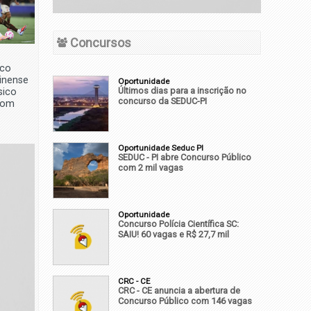
Concursos
co
inense
Oportunidade
Últimos dias para a inscrição no
sico
concurso da SEDUC-PI
com
Oportunidade Seduc PI
SEDUC - PI abre Concurso Público
com 2 mil vagas
Oportunidade
Concurso Polícia Científica SC:
SAIU! 60 vagas e R$ 27,7 mil
CRC - CE
CRC - CE anuncia a abertura de
Concurso Público com 146 vagas