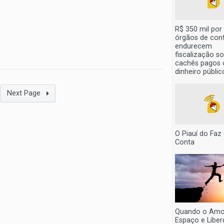
R$ 350 mil por 
órgãos de cont
endurecem
fiscalização s
cachês pagos
dinheiro públic
Next Page
O Piauí do Faz
Conta
Quando o Amor
Espaço e Liber