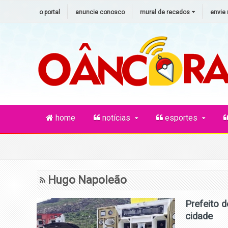
o portal
anuncie conosco
mural de recados
envie 
home
notícias
esportes
Hugo Napoleão
Prefeito 
cidade