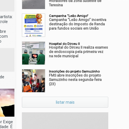
moradores da zona Sudeste de
Teresina
Campanha “Leão Amigo”
artista:
Campanha “Leão Amigo” incentiva
role
destinação do Imposto de Renda
para fundos sociais em União
obre
 com
o
Hospital do Dirceu II
Hospital do Dirceu II realiza exames
de endoscopia pela primeira vez
na rede municipal
Inscrições do projeto Samuzinho
FMS abre inscrições do projeto
 de
Samuzinho nesta segunda-feira
(23)
listar mais
 Exige
dade: É