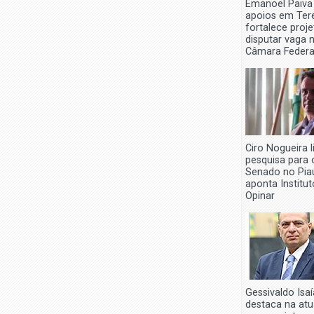
Emanoel Paiva
apoios em Tere
fortalece proj
disputar vaga 
Câmara Federa
Ciro Nogueira l
pesquisa para 
Senado no Piau
aponta Institut
Opinar
Gessivaldo Isaí
destaca na at