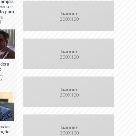
 amplia
sina e
eto para
na
l
idera
o
í,
o
as se
uação