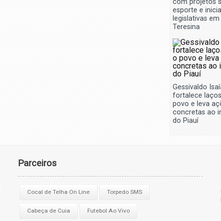
com projetos s
esporte e inici
legislativas em
Teresina
Gessivaldo Isaí
fortalece laço
povo e leva aç
concretas ao in
do Piauí
Parceiros
Cocal de Telha On Line
Torpedo SMS
Cabeça de Cuia
Futebol Ao Vivo