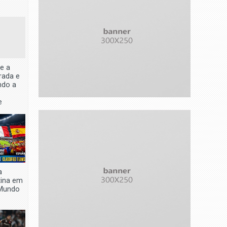
e a
irada e
ndo a
e
a
tina em
Mundo